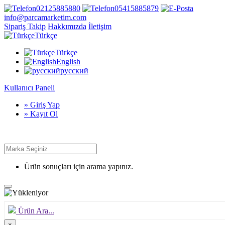
02125885880
05415885879
info@parcamarketim.com
Sipariş Takip
Hakkımızda
İletişim
Türkçe
Türkçe
English
русский
Kullanıcı Paneli
» Giriş Yap
» Kayıt Ol
Ürün sonuçları için arama yapınız.
Ürün Ara...
×