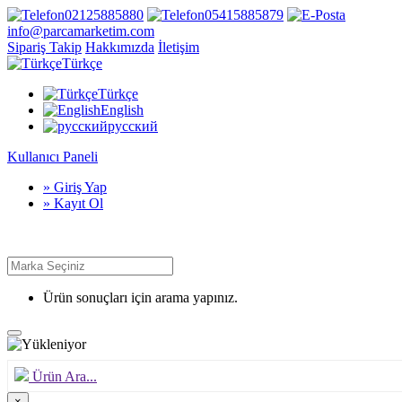
02125885880
05415885879
info@parcamarketim.com
Sipariş Takip
Hakkımızda
İletişim
Türkçe
Türkçe
English
русский
Kullanıcı Paneli
» Giriş Yap
» Kayıt Ol
Ürün sonuçları için arama yapınız.
Ürün Ara...
×