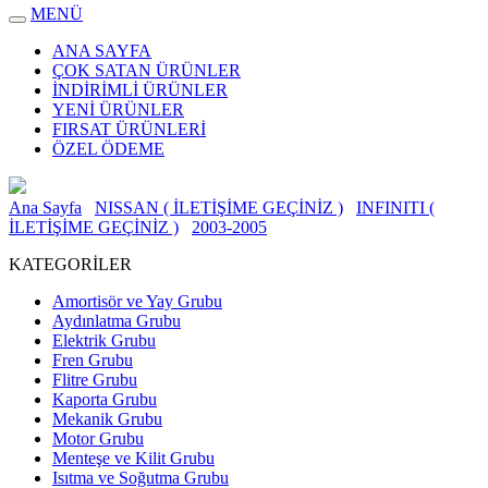
MENÜ
ANA SAYFA
ÇOK SATAN ÜRÜNLER
İNDİRİMLİ ÜRÜNLER
YENİ ÜRÜNLER
FIRSAT ÜRÜNLERİ
ÖZEL ÖDEME
Ana Sayfa
NISSAN ( İLETİŞİME GEÇİNİZ )
INFINITI (
İLETİŞİME GEÇİNİZ )
2003-2005
KATEGORİLER
Amortisör ve Yay Grubu
Aydınlatma Grubu
Elektrik Grubu
Fren Grubu
Flitre Grubu
Kaporta Grubu
Mekanik Grubu
Motor Grubu
Menteşe ve Kilit Grubu
Isıtma ve Soğutma Grubu