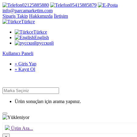
02125885880
05415885879
info@parcamarketim.com
Sipariş Takip
Hakkımızda
İletişim
Türkçe
Türkçe
English
русский
Kullanıcı Paneli
» Giriş Yap
» Kayıt Ol
Ürün sonuçları için arama yapınız.
Ürün Ara...
×