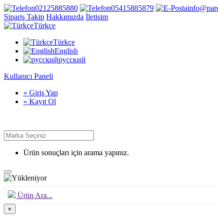
02125885880
05415885879
info@par
Sipariş Takip
Hakkımızda
İletişim
Türkçe
Türkçe
English
русский
Kullanıcı Paneli
» Giriş Yap
» Kayıt Ol
Ürün sonuçları için arama yapınız.
Ürün Ara...
×