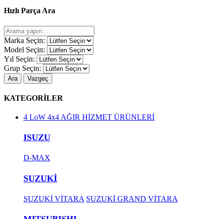
Hızlı Parça Ara
Marka Seçin:
Model Seçin:
Yıl Seçin:
Grup Seçin:
Ara
Vazgeç
KATEGORİLER
4 LoW 4x4 AĞIR HİZMET ÜRÜNLERİ
ISUZU
D-MAX
SUZUKİ
SUZUKİ VİTARA
SUZUKİ GRAND VİTARA
MITSUBISHI