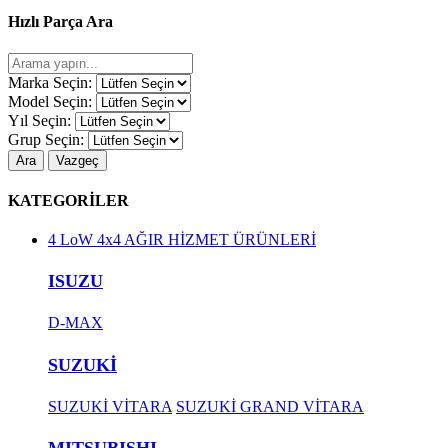
Hızlı Parça Ara
Marka Seçin:
Model Seçin:
Yıl Seçin:
Grup Seçin:
Ara
Vazgeç
KATEGORİLER
4 LoW 4x4 AĞIR HİZMET ÜRÜNLERİ
ISUZU
D-MAX
SUZUKİ
SUZUKİ VİTARA
SUZUKİ GRAND VİTARA
MITSUBISHI