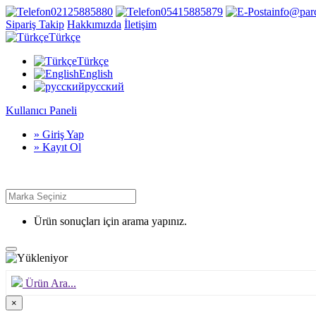
02125885880
05415885879
info@par
Sipariş Takip
Hakkımızda
İletişim
Türkçe
Türkçe
English
русский
Kullanıcı Paneli
» Giriş Yap
» Kayıt Ol
Ürün sonuçları için arama yapınız.
Ürün Ara...
×