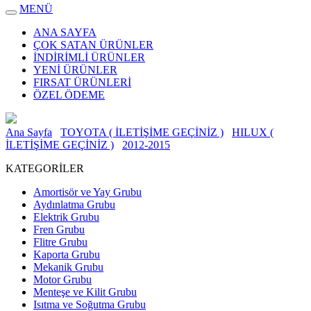
MENÜ
ANA SAYFA
ÇOK SATAN ÜRÜNLER
İNDİRİMLİ ÜRÜNLER
YENİ ÜRÜNLER
FIRSAT ÜRÜNLERİ
ÖZEL ÖDEME
Ana Sayfa
TOYOTA ( İLETİŞİME GEÇİNİZ )
HILUX (
İLETİŞİME GEÇİNİZ )
2012-2015
KATEGORİLER
Amortisör ve Yay Grubu
Aydınlatma Grubu
Elektrik Grubu
Fren Grubu
Flitre Grubu
Kaporta Grubu
Mekanik Grubu
Motor Grubu
Menteşe ve Kilit Grubu
Isıtma ve Soğutma Grubu