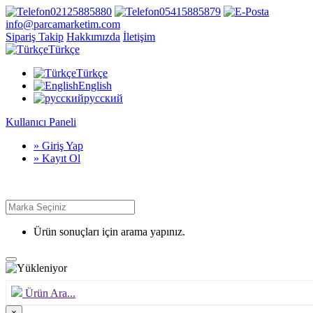
02125885880
05415885879
info@parcamarketim.com
Sipariş Takip
Hakkımızda
İletişim
Türkçe
Türkçe
English
русский
Kullanıcı Paneli
» Giriş Yap
» Kayıt Ol
Ürün sonuçları için arama yapınız.
Ürün Ara...
×