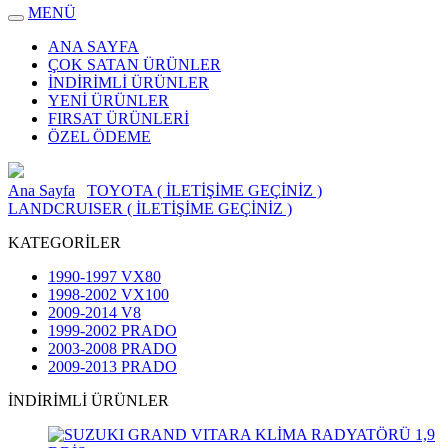
MENÜ
ANA SAYFA
ÇOK SATAN ÜRÜNLER
İNDİRİMLİ ÜRÜNLER
YENİ ÜRÜNLER
FIRSAT ÜRÜNLERİ
ÖZEL ÖDEME
Ana Sayfa
TOYOTA ( İLETİŞİME GEÇİNİZ )
LANDCRUISER ( İLETİŞİME GEÇİNİZ )
KATEGORİLER
1990-1997 VX80
1998-2002 VX100
2009-2014 V8
1999-2002 PRADO
2003-2008 PRADO
2009-2013 PRADO
İNDİRİMLİ ÜRÜNLER