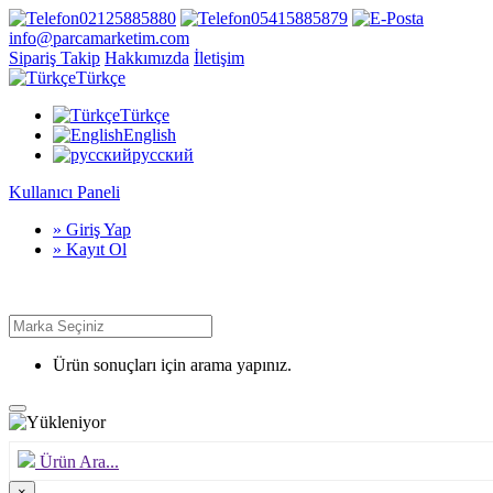
02125885880
05415885879
info@parcamarketim.com
Sipariş Takip
Hakkımızda
İletişim
Türkçe
Türkçe
English
русский
Kullanıcı Paneli
» Giriş Yap
» Kayıt Ol
Ürün sonuçları için arama yapınız.
Ürün Ara...
×