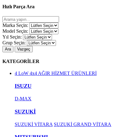
Hızlı Parça Ara
Marka Seçin:
Model Seçin:
Yıl Seçin:
Grup Seçin:
Ara
Vazgeç
KATEGORİLER
4 LoW 4x4 AĞIR HİZMET ÜRÜNLERİ
ISUZU
D-MAX
SUZUKİ
SUZUKİ VİTARA
SUZUKİ GRAND VİTARA
MITSUBISHI