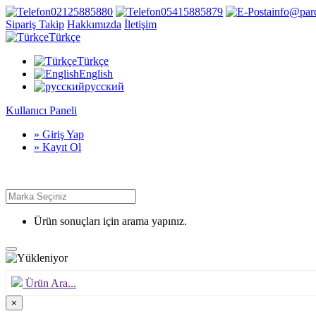
02125885880
05415885879
info@par
Sipariş Takip
Hakkımızda
İletişim
Türkçe
Türkçe
English
русский
Kullanıcı Paneli
» Giriş Yap
» Kayıt Ol
Ürün sonuçları için arama yapınız.
Ürün Ara...
×