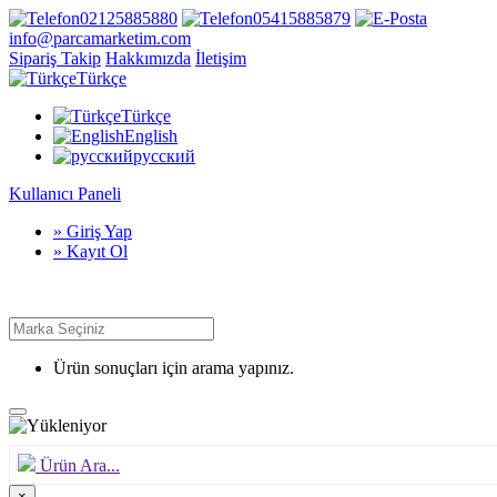
02125885880
05415885879
info@parcamarketim.com
Sipariş Takip
Hakkımızda
İletişim
Türkçe
Türkçe
English
русский
Kullanıcı Paneli
» Giriş Yap
» Kayıt Ol
Ürün sonuçları için arama yapınız.
Ürün Ara...
×