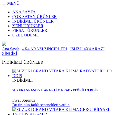
MENÜ
ANA SAYFA
ÇOK SATAN ÜRÜNLER
İNDİRİMLİ ÜRÜNLER
YENİ ÜRÜNLER
FIRSAT ÜRÜNLERİ
ÖZEL ÖDEME
Ana Sayfa
4X4 ARAZİ ZİNCİRLERİ
ISUZU 4X4 ARAZİ
ZİNCİRİ
İNDİRİMLİ ÜRÜNLER
İNDİRİMLİ
SUZUKI GRAND VITARA KLİMA RADYATÖRÜ 1,9 DDİS
Fiyat Sorunuz
Bu ürünün farklı seçenekleri vardır.