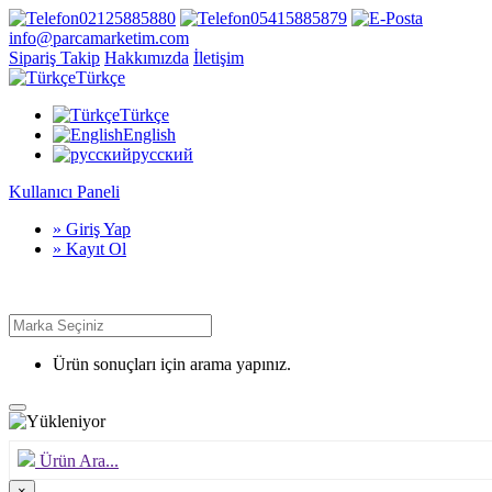
02125885880
05415885879
info@parcamarketim.com
Sipariş Takip
Hakkımızda
İletişim
Türkçe
Türkçe
English
русский
Kullanıcı Paneli
» Giriş Yap
» Kayıt Ol
Ürün sonuçları için arama yapınız.
Ürün Ara...
×