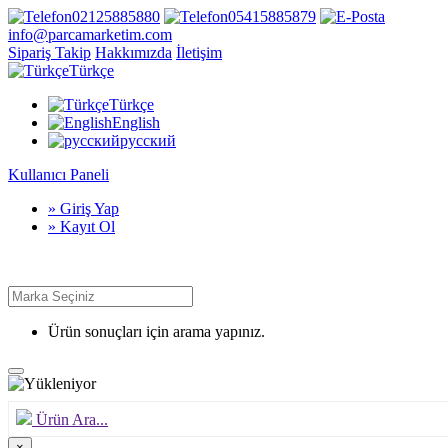
02125885880
05415885879
info@parcamarketim.com
Sipariş Takip
Hakkımızda
İletişim
Türkçe
Türkçe
English
русский
Kullanıcı Paneli
» Giriş Yap
» Kayıt Ol
Ürün sonuçları için arama yapınız.
Ürün Ara...
×