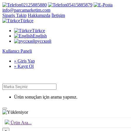
02125885880
05415885879
info@parcamarketim.com
Sipariş Takip
Hakkımızda
İletişim
Türkçe
Türkçe
English
русский
Kullanıcı Paneli
» Giriş Yap
» Kayıt Ol
Ürün sonuçları için arama yapınız.
Ürün Ara...
×