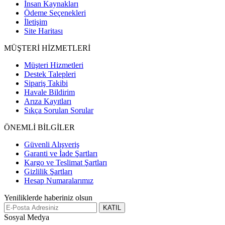
İnsan Kaynakları
Ödeme Seçenekleri
İletişim
Site Haritası
MÜŞTERİ HİZMETLERİ
Müşteri Hizmetleri
Destek Talepleri
Sipariş Takibi
Havale Bildirim
Arıza Kayıtları
Sıkça Sorulan Sorular
ÖNEMLİ BİLGİLER
Güvenli Alışveriş
Garanti ve İade Şartları
Kargo ve Teslimat Şartları
Gizlilik Şartları
Hesap Numaralarımız
Yeniliklerde haberiniz olsun
KATIL
Sosyal Medya