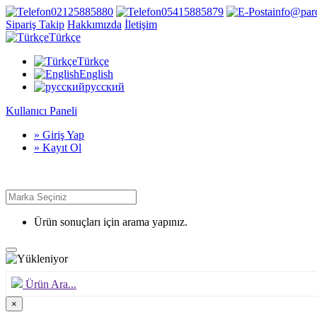
02125885880
05415885879
info@par
Sipariş Takip
Hakkımızda
İletişim
Türkçe
Türkçe
English
русский
Kullanıcı Paneli
» Giriş Yap
» Kayıt Ol
Ürün sonuçları için arama yapınız.
Ürün Ara...
×