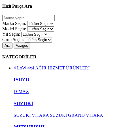
Hızlı Parça Ara
Marka Seçin:
Model Seçin:
Yıl Seçin:
Grup Seçin:
Ara
Vazgeç
KATEGORİLER
4 LoW 4x4 AĞIR HİZMET ÜRÜNLERİ
ISUZU
D-MAX
SUZUKİ
SUZUKİ VİTARA
SUZUKİ GRAND VİTARA
MITSUBISHI