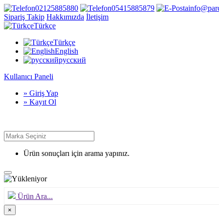
02125885880
05415885879
info@par
Sipariş Takip
Hakkımızda
İletişim
Türkçe
Türkçe
English
русский
Kullanıcı Paneli
» Giriş Yap
» Kayıt Ol
Ürün sonuçları için arama yapınız.
Ürün Ara...
×