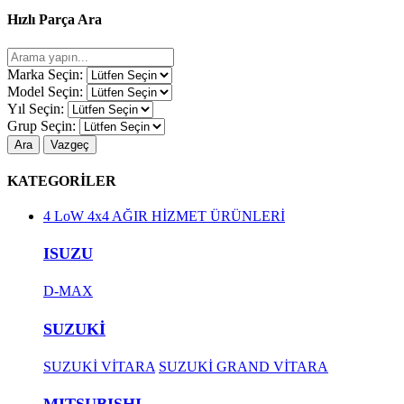
Hızlı Parça Ara
Marka Seçin:
Model Seçin:
Yıl Seçin:
Grup Seçin:
Ara
Vazgeç
KATEGORİLER
4 LoW 4x4 AĞIR HİZMET ÜRÜNLERİ
ISUZU
D-MAX
SUZUKİ
SUZUKİ VİTARA
SUZUKİ GRAND VİTARA
MITSUBISHI