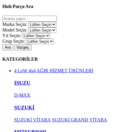
Hızlı Parça Ara
Marka Seçin:
Model Seçin:
Yıl Seçin:
Grup Seçin:
Ara
Vazgeç
KATEGORİLER
4 LoW 4x4 AĞIR HİZMET ÜRÜNLERİ
ISUZU
D-MAX
SUZUKİ
SUZUKİ VİTARA
SUZUKİ GRAND VİTARA
MITSUBISHI