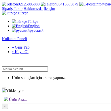
02125885880
05415885879
info@par
Sipariş Takip
Hakkımızda
İletişim
Türkçe
Türkçe
English
русский
Kullanıcı Paneli
» Giriş Yap
» Kayıt Ol
Ürün sonuçları için arama yapınız.
Ürün Ara...
×