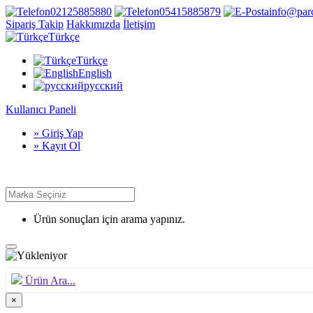
02125885880
05415885879
info@par
Sipariş Takip
Hakkımızda
İletişim
Türkçe
Türkçe
English
русский
Kullanıcı Paneli
» Giriş Yap
» Kayıt Ol
Ürün sonuçları için arama yapınız.
Ürün Ara...
×