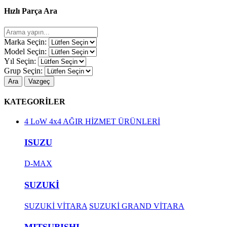
Hızlı Parça Ara
Marka Seçin:
Model Seçin:
Yıl Seçin:
Grup Seçin:
Ara
Vazgeç
KATEGORİLER
4 LoW 4x4 AĞIR HİZMET ÜRÜNLERİ
ISUZU
D-MAX
SUZUKİ
SUZUKİ VİTARA
SUZUKİ GRAND VİTARA
MITSUBISHI