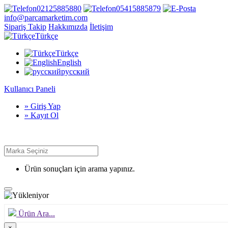
02125885880
05415885879
info@parcamarketim.com
Sipariş Takip
Hakkımızda
İletişim
Türkçe
Türkçe
English
русский
Kullanıcı Paneli
» Giriş Yap
» Kayıt Ol
Ürün sonuçları için arama yapınız.
Ürün Ara...
×