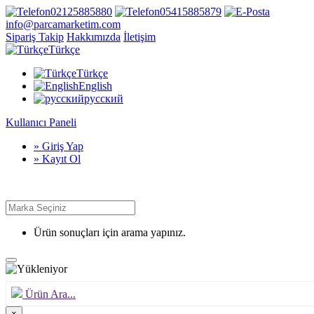
02125885880
05415885879
info@parcamarketim.com
Sipariş Takip
Hakkımızda
İletişim
Türkçe
Türkçe
English
русский
Kullanıcı Paneli
» Giriş Yap
» Kayıt Ol
Ürün sonuçları için arama yapınız.
Ürün Ara...
×