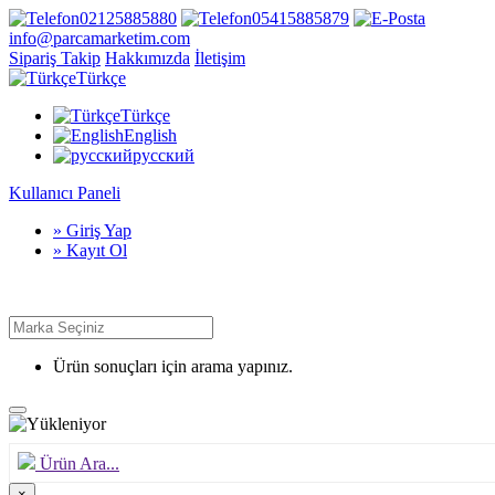
02125885880
05415885879
info@parcamarketim.com
Sipariş Takip
Hakkımızda
İletişim
Türkçe
Türkçe
English
русский
Kullanıcı Paneli
» Giriş Yap
» Kayıt Ol
Ürün sonuçları için arama yapınız.
Ürün Ara...
×