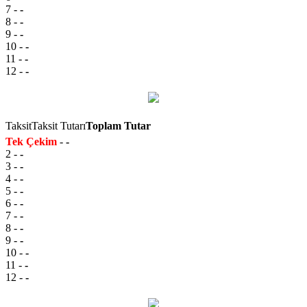
7
-
-
8
-
-
9
-
-
10
-
-
11
-
-
12
-
-
Taksit
Taksit Tutarı
Toplam Tutar
Tek Çekim
-
-
2
-
-
3
-
-
4
-
-
5
-
-
6
-
-
7
-
-
8
-
-
9
-
-
10
-
-
11
-
-
12
-
-