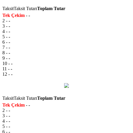
Taksit
Taksit Tutarı
Toplam Tutar
Tek Çekim
-
-
2
-
-
3
-
-
4
-
-
5
-
-
6
-
-
7
-
-
8
-
-
9
-
-
10
-
-
11
-
-
12
-
-
Taksit
Taksit Tutarı
Toplam Tutar
Tek Çekim
-
-
2
-
-
3
-
-
4
-
-
5
-
-
6
-
-