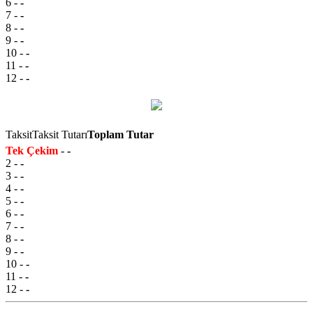
6
-
-
7
-
-
8
-
-
9
-
-
10
-
-
11
-
-
12
-
-
Taksit
Taksit Tutarı
Toplam Tutar
Tek Çekim
-
-
2
-
-
3
-
-
4
-
-
5
-
-
6
-
-
7
-
-
8
-
-
9
-
-
10
-
-
11
-
-
12
-
-