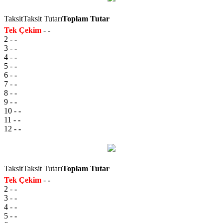
Taksit
Taksit Tutarı
Toplam Tutar
Tek Çekim
-
-
2
-
-
3
-
-
4
-
-
5
-
-
6
-
-
7
-
-
8
-
-
9
-
-
10
-
-
11
-
-
12
-
-
Taksit
Taksit Tutarı
Toplam Tutar
Tek Çekim
-
-
2
-
-
3
-
-
4
-
-
5
-
-