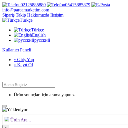
02125885880
05415885879
info@parcamarketim.com
Sipariş Takip
Hakkımızda
İletişim
Türkçe
Türkçe
English
русский
Kullanıcı Paneli
» Giriş Yap
» Kayıt Ol
Ürün sonuçları için arama yapınız.
Ürün Ara...
×