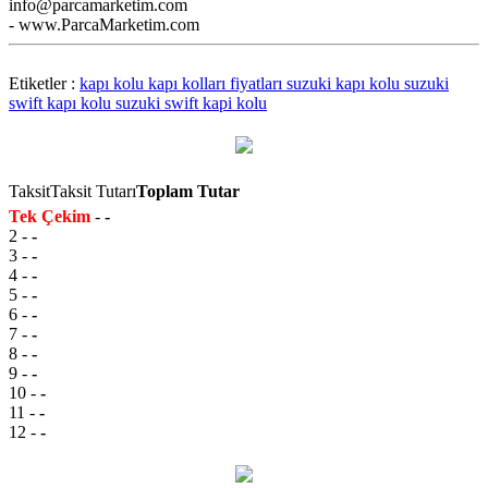
info@parcamarketim.com
- www.ParcaMarketim.com
Etiketler :
kapı kolu
kapı kolları fiyatları
suzuki kapı kolu
suzuki
swift kapı kolu
suzuki swift kapi kolu
Taksit
Taksit Tutarı
Toplam Tutar
Tek Çekim
-
-
2
-
-
3
-
-
4
-
-
5
-
-
6
-
-
7
-
-
8
-
-
9
-
-
10
-
-
11
-
-
12
-
-