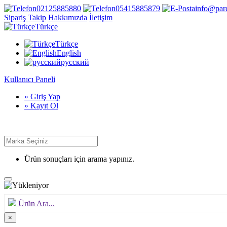
02125885880
05415885879
info@par
Sipariş Takip
Hakkımızda
İletişim
Türkçe
Türkçe
English
русский
Kullanıcı Paneli
» Giriş Yap
» Kayıt Ol
Ürün sonuçları için arama yapınız.
Ürün Ara...
×