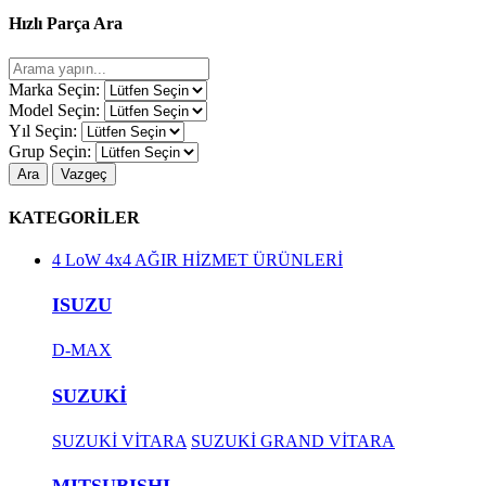
Hızlı Parça Ara
Marka Seçin:
Model Seçin:
Yıl Seçin:
Grup Seçin:
Ara
Vazgeç
KATEGORİLER
4 LoW 4x4 AĞIR HİZMET ÜRÜNLERİ
ISUZU
D-MAX
SUZUKİ
SUZUKİ VİTARA
SUZUKİ GRAND VİTARA
MITSUBISHI