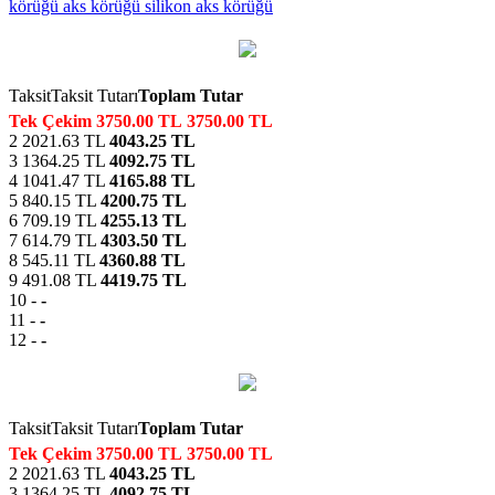
körüğü
aks körüğü
silikon aks körüğü
Taksit
Taksit Tutarı
Toplam Tutar
Tek Çekim
3750.00 TL
3750.00 TL
2
2021.63 TL
4043.25 TL
3
1364.25 TL
4092.75 TL
4
1041.47 TL
4165.88 TL
5
840.15 TL
4200.75 TL
6
709.19 TL
4255.13 TL
7
614.79 TL
4303.50 TL
8
545.11 TL
4360.88 TL
9
491.08 TL
4419.75 TL
10
-
-
11
-
-
12
-
-
Taksit
Taksit Tutarı
Toplam Tutar
Tek Çekim
3750.00 TL
3750.00 TL
2
2021.63 TL
4043.25 TL
3
1364.25 TL
4092.75 TL