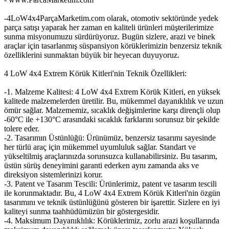
-4LoW4x4ParçaMarketim.com olarak, otomotiv sektöründe yedek
parça satışı yaparak her zaman en kaliteli ürünleri müşterilerimize
sunma misyonumuzu sürdürüyoruz. Bugün sizlere, arazi ve binek
araçlar için tasarlanmış süspansiyon körüklerimizin benzersiz teknik
özelliklerini sunmaktan büyük bir heyecan duyuyoruz.
4 LoW 4x4 Extrem Körük Kitleri'nin Teknik Özellikleri:
-1. Malzeme Kalitesi: 4 LoW 4x4 Extrem Körük Kitleri, en yüksek
kalitede malzemelerden üretilir. Bu, mükemmel dayanıklılık ve uzun
ömür sağlar. Malzememiz, sıcaklık değişimlerine karşı dirençli olup
-60°C ile +130°C arasındaki sıcaklık farklarını sorunsuz bir şekilde
tolere eder.
-2. Tasarımın Üstünlüğü: Ürünümüz, benzersiz tasarımı sayesinde
her türlü araç için mükemmel uyumluluk sağlar. Standart ve
yükseltilmiş araçlarınızda sorunsuzca kullanabilirsiniz. Bu tasarım,
üstün sürüş deneyimini garanti ederken aynı zamanda aks ve
direksiyon sistemlerinizi korur.
-3. Patent ve Tasarım Tescili: Ürünlerimiz, patent ve tasarım tescili
ile korunmaktadır. Bu, 4 LoW 4x4 Extrem Körük Kitleri'nin özgün
tasarımını ve teknik üstünlüğünü gösteren bir işarettir. Sizlere en iyi
kaliteyi sunma taahhüdümüzün bir göstergesidir.
-4. Maksimum Dayanıklılık: Körüklerimiz, zorlu arazi koşullarında