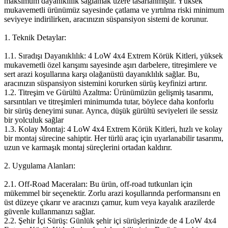
maksimum dayanıklılık sağlamak üzere tasarlanmıştır. Yüksek
mukavemetli ürünümüz sayesinde çatlama ve yırtılma riski minimum
seviyeye indirilirken, aracınızın süspansiyon sistemi de korunur.
1. Teknik Detaylar:
1.1. Sıradışı Dayanıklılık: 4 LoW 4x4 Extrem Körük Kitleri, yüksek
mukavemetli özel karışımı sayesinde aşırı darbelere, titreşimlere ve
sert arazi koşullarına karşı olağanüstü dayanıklılık sağlar. Bu,
aracınızın süspansiyon sistemini korurken sürüş keyfinizi artırır.
1.2. Titreşim ve Gürültü Azaltma: Ürünümüzün gelişmiş tasarımı,
sarsıntıları ve titreşimleri minimumda tutar, böylece daha konforlu
bir sürüş deneyimi sunar. Ayrıca, düşük gürültü seviyeleri ile sessiz
bir yolculuk sağlar
1.3. Kolay Montaj: 4 LoW 4x4 Extrem Körük Kitleri, hızlı ve kolay
bir montaj sürecine sahiptir. Her türlü araç için uyarlanabilir tasarımı,
uzun ve karmaşık montaj süreçlerini ortadan kaldırır.
2. Uygulama Alanları:
2.1. Off-Road Maceraları: Bu ürün, off-road tutkunları için
mükemmel bir seçenektir. Zorlu arazi koşullarında performansını en
üst düzeye çıkarır ve aracınızı çamur, kum veya kayalık arazilerde
güvenle kullanmanızı sağlar.
2.2. Şehir İçi Sürüş: Günlük şehir içi sürüşlerinizde de 4 LoW 4x4