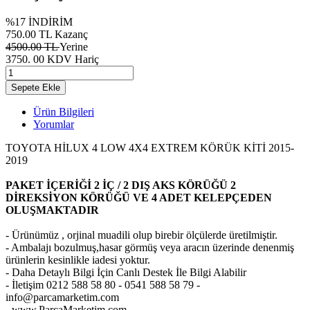
%17 İNDİRİM
750.00 TL Kazanç
4500.00 TL
Yerine
3750.
00
KDV Hariç
Sepete Ekle
Ürün Bilgileri
Yorumlar
TOYOTA HİLUX 4 LOW 4X4 EXTREM KÖRÜK KİTİ 2015-
2019
PAKET İÇERİĞİ 2 İÇ / 2 DIŞ AKS KÖRÜĞÜ 2
DİREKSİYON KÖRÜĞÜ VE 4 ADET KELEPÇEDEN
OLUŞMAKTADIR
- Ürünümüz , orjinal muadili olup birebir ölçülerde üretilmiştir.
- Ambalajı bozulmuş,hasar görmüş veya aracın üzerinde denenmiş
ürünlerin kesinlikle iadesi yoktur.
- Daha Detaylı Bilgi İçin Canlı Destek İle Bilgi Alabilir
- İletişim 0212 588 58 80 - 0541 588 58 79 -
info@parcamarketim.com
- www.ParcaMarketim.com