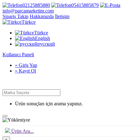
02125885880
05415885879
info@parcamarketim.com
Sipariş Takip
Hakkımızda
İletişim
Türkçe
Türkçe
English
русский
Kullanıcı Paneli
» Giriş Yap
» Kayıt Ol
Ürün sonuçları için arama yapınız.
Ürün Ara...
×