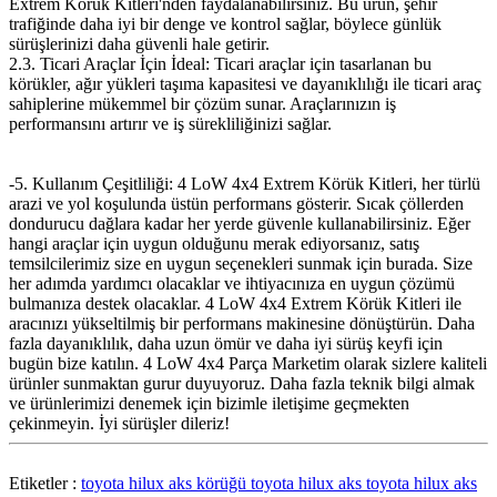
Extrem Körük Kitleri'nden faydalanabilirsiniz. Bu ürün, şehir
trafiğinde daha iyi bir denge ve kontrol sağlar, böylece günlük
sürüşlerinizi daha güvenli hale getirir.
2.3. Ticari Araçlar İçin İdeal: Ticari araçlar için tasarlanan bu
körükler, ağır yükleri taşıma kapasitesi ve dayanıklılığı ile ticari araç
sahiplerine mükemmel bir çözüm sunar. Araçlarınızın iş
performansını artırır ve iş sürekliliğinizi sağlar.
-5. Kullanım Çeşitliliği: 4 LoW 4x4 Extrem Körük Kitleri, her türlü
arazi ve yol koşulunda üstün performans gösterir. Sıcak çöllerden
dondurucu dağlara kadar her yerde güvenle kullanabilirsiniz. Eğer
hangi araçlar için uygun olduğunu merak ediyorsanız, satış
temsilcilerimiz size en uygun seçenekleri sunmak için burada. Size
her adımda yardımcı olacaklar ve ihtiyacınıza en uygun çözümü
bulmanıza destek olacaklar. 4 LoW 4x4 Extrem Körük Kitleri ile
aracınızı yükseltilmiş bir performans makinesine dönüştürün. Daha
fazla dayanıklılık, daha uzun ömür ve daha iyi sürüş keyfi için
bugün bize katılın. 4 LoW 4x4 Parça Marketim olarak sizlere kaliteli
ürünler sunmaktan gurur duyuyoruz. Daha fazla teknik bilgi almak
ve ürünlerimizi denemek için bizimle iletişime geçmekten
çekinmeyin. İyi sürüşler dileriz!
Etiketler :
toyota hilux aks körüğü
toyota hilux aks
toyota hilux aks