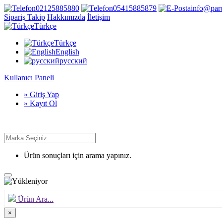
02125885880
05415885879
info@par
Sipariş Takip
Hakkımızda
İletişim
Türkçe
Türkçe
English
русский
Kullanıcı Paneli
» Giriş Yap
» Kayıt Ol
Ürün sonuçları için arama yapınız.
Ürün Ara...
×