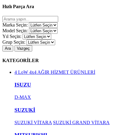
Hızlı Parça Ara
Marka Seçin:
Model Seçin:
Yıl Seçin:
Grup Seçin:
Ara
Vazgeç
KATEGORİLER
4 LoW 4x4 AĞIR HİZMET ÜRÜNLERİ
ISUZU
D-MAX
SUZUKİ
SUZUKİ VİTARA
SUZUKİ GRAND VİTARA
MITSUBISHI